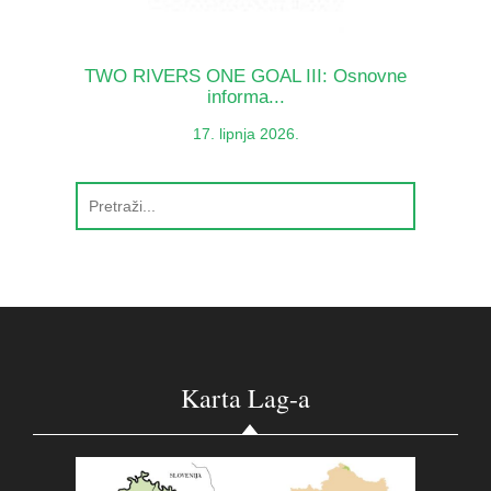
TWO RIVERS ONE GOAL III: Osnovne
informa...
17. lipnja 2026.
Karta Lag-a