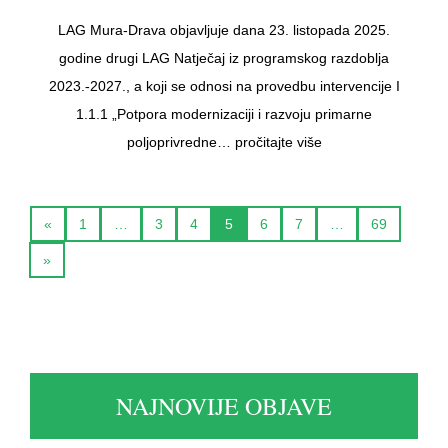
LAG Mura-Drava objavljuje dana 23. listopada 2025.
godine drugi LAG Natječaj iz programskog razdoblja
2023.-2027., a koji se odnosi na provedbu intervencije I
1.1.1 „Potpora modernizaciji i razvoju primarne
poljoprivredne…
pročitajte više
«
1
…
3
4
5
6
7
…
69
»
NAJNOVIJE OBJAVE