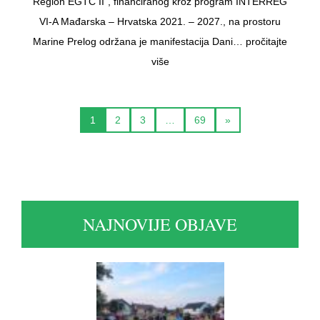
Region EGTC II“, financiranog kroz program INTERREG
VI-A Mađarska – Hrvatska 2021. – 2027., na prostoru
Marine Prelog održana je manifestacija Dani…
pročitajte
više
1
2
3
…
69
»
NAJNOVIJE OBJAVE