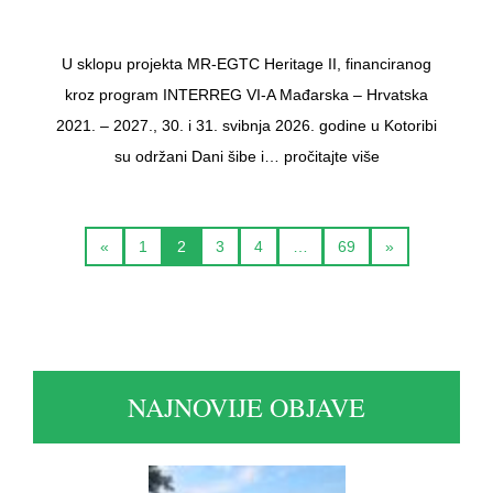
U sklopu projekta MR-EGTC Heritage II, financiranog
kroz program INTERREG VI-A Mađarska – Hrvatska
2021. – 2027., 30. i 31. svibnja 2026. godine u Kotoribi
su održani Dani šibe i…
pročitajte više
«
1
2
3
4
…
69
»
NAJNOVIJE OBJAVE