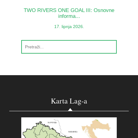
TWO RIVERS ONE GOAL III: Osnovne
informa...
17. lipnja 2026.
Karta Lag-a