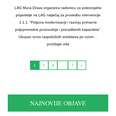
LAG Mura-Drava organizira radionicu za potencijalne
prijavitelje na LAG natječaj za provedbu intervencije
1.1.1. “Potpora modernizaciji i razvoju primarne
poljoprivredne proizvodnje i preradbenih kapaciteta”.
Ukupan iznos raspoloživih sredstava po ovom…
pročitajte više
1
2
3
…
7
»
NAJNOVIJE OBJAVE