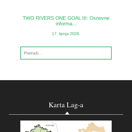
TWO RIVERS ONE GOAL III: Osnovne
informa...
17. lipnja 2026.
Karta Lag-a