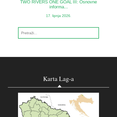
TWO RIVERS ONE GOAL III: Osnovne
informa...
17. lipnja 2026.
Karta Lag-a