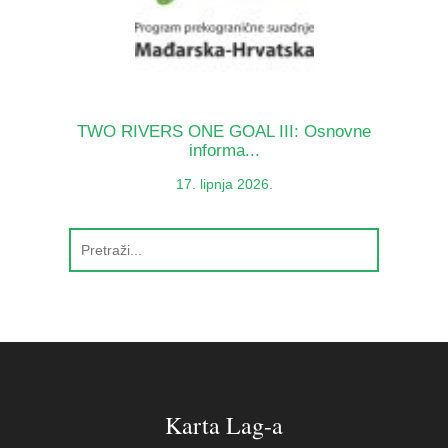
TWO RIVERS ONE GOAL III: Osnovne
informa...
17. lipnja 2026.
Karta Lag-a