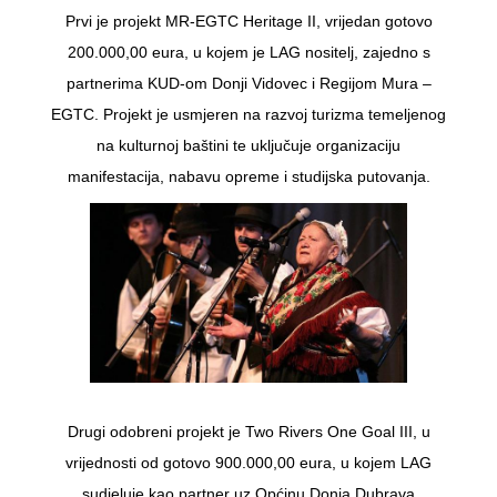
Prvi je projekt MR-EGTC Heritage II, vrijedan gotovo
200.000,00 eura, u kojem je LAG nositelj, zajedno s
partnerima KUD-om Donji Vidovec i Regijom Mura –
EGTC. Projekt je usmjeren na razvoj turizma temeljenog
na kulturnoj baštini te uključuje organizaciju
manifestacija, nabavu opreme i studijska putovanja.
Drugi odobreni projekt je Two Rivers One Goal III, u
vrijednosti od gotovo 900.000,00 eura, u kojem LAG
sudjeluje kao partner uz Općinu Donja Dubrava