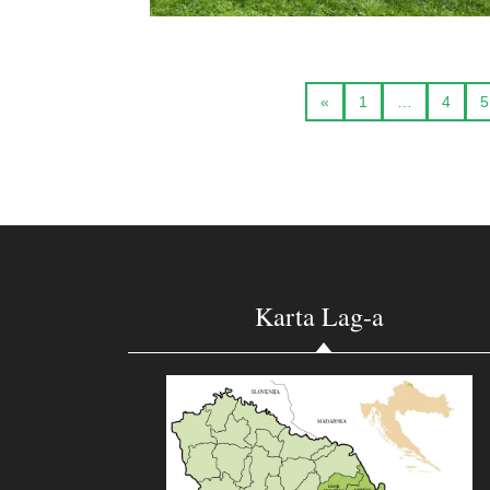
«
1
…
4
5
Karta Lag-a