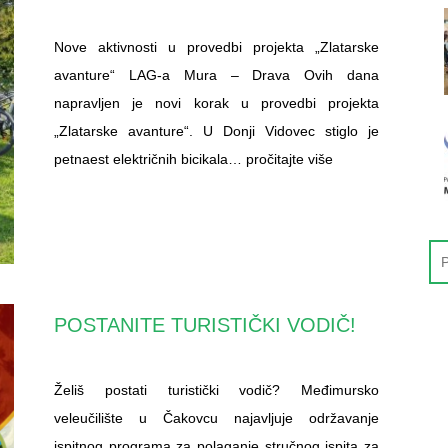
Nove aktivnosti u provedbi projekta „Zlatarske
avanture“ LAG-a Mura – Drava Ovih dana
napravljen je novi korak u provedbi projekta
„Zlatarske avanture“. U Donji Vidovec stiglo je
petnaest električnih bicikala…
pročitajte više
POSTANITE TURISTIČKI VODIČ!
Želiš postati turistički vodič? Međimursko
veleučilište u Čakovcu najavljuje održavanje
ispitnog programa za polaganje stručnog ispita za