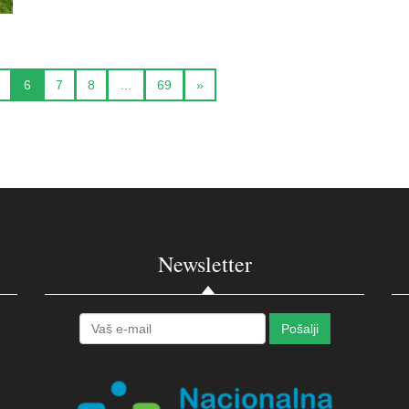
6
7
8
…
69
»
Newsletter