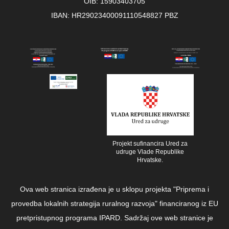
OIB: 15903403705
IBAN: HR29023400091110548827 PBZ
Projekt sufinancira Ured za
udruge Vlade Republike
Hrvatske.
Ova web stranica izrađena je u sklopu projekta "Priprema i
provedba lokalnih strategija ruralnog razvoja" financiranog iz EU
pretpristupnog programa IPARD. Sadržaj ove web stranice je