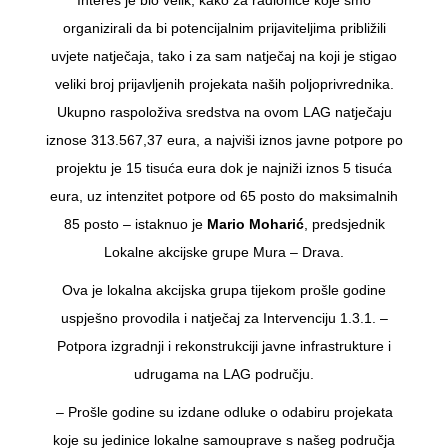
organizirali da bi potencijalnim prijaviteljima približili
uvjete natječaja, tako i za sam natječaj na koji je stigao
veliki broj prijavljenih projekata naših poljoprivrednika.
Ukupno raspoloživa sredstva na ovom LAG natječaju
iznose 313.567,37 eura, a najviši iznos javne potpore po
projektu je 15 tisuća eura dok je najniži iznos 5 tisuća
eura, uz intenzitet potpore od 65 posto do maksimalnih
85 posto – istaknuo je
Mario Moharić
, predsjednik
Lokalne akcijske grupe Mura – Drava.
Ova je lokalna akcijska grupa tijekom prošle godine
uspješno provodila i natječaj za Intervenciju 1.3.1. –
Potpora izgradnji i rekonstrukciji javne infrastrukture i
udrugama na LAG području.
– Prošle godine su izdane odluke o odabiru projekata
koje su jedinice lokalne samouprave s našeg područja