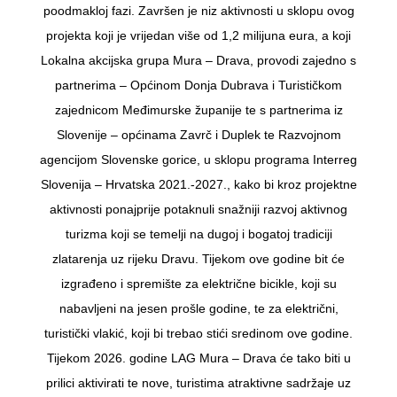
poodmakloj fazi. Završen je niz aktivnosti u sklopu ovog
projekta koji je vrijedan više od 1,2 milijuna eura, a koji
Lokalna akcijska grupa Mura – Drava, provodi zajedno s
partnerima – Općinom Donja Dubrava i Turističkom
zajednicom Međimurske županije te s partnerima iz
Slovenije – općinama Zavrč i Duplek te Razvojnom
agencijom Slovenske gorice, u sklopu programa Interreg
Slovenija – Hrvatska 2021.-2027., kako bi kroz projektne
aktivnosti ponajprije potaknuli snažniji razvoj aktivnog
turizma koji se temelji na dugoj i bogatoj tradiciji
zlatarenja uz rijeku Dravu. Tijekom ove godine bit će
izgrađeno i spremište za električne bicikle, koji su
nabavljeni na jesen prošle godine, te za električni,
turistički vlakić, koji bi trebao stići sredinom ove godine.
Tijekom 2026. godine LAG Mura – Drava će tako biti u
prilici aktivirati te nove, turistima atraktivne sadržaje uz