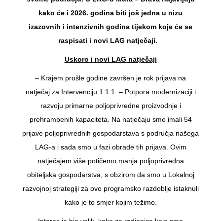
kako će i 2026. godina biti još jedna u nizu
izazovnih i intenzivnih godina tijekom koje će se
raspisati i novi LAG natječaji.
Uskoro i novi LAG natječaji
– Krajem prošle godine završen je rok prijava na
natječaj za Intervenciju 1.1.1. – Potpora modernizaciji i
razvoju primarne poljoprivredne proizvodnje i
prehrambenih kapaciteta. Na natječaju smo imali 54
prijave poljoprivrednih gospodarstava s područja našega
LAG-a i sada smo u fazi obrade tih prijava. Ovim
natječajem više potičemo manja poljoprivredna
obiteljska gospodarstva, s obzirom da smo u Lokalnoj
razvojnoj strategiji za ovo programsko razdoblje istaknuli
kako je to smjer kojim težimo.
Interes je bio velik, kako za radionice koje smo