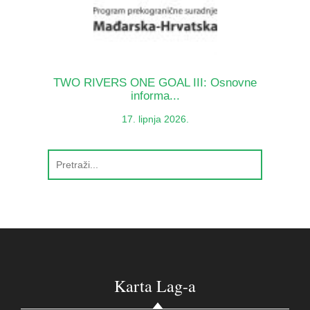
TWO RIVERS ONE GOAL III: Osnovne
informa...
17. lipnja 2026.
Karta Lag-a