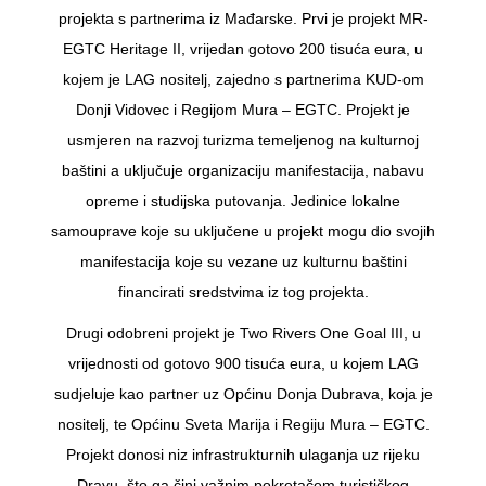
projekta s partnerima iz Mađarske. Prvi je projekt MR-
EGTC Heritage II, vrijedan gotovo 200 tisuća eura, u
kojem je LAG nositelj, zajedno s partnerima KUD-om
Donji Vidovec i Regijom Mura – EGTC. Projekt je
usmjeren na razvoj turizma temeljenog na kulturnoj
baštini a uključuje organizaciju manifestacija, nabavu
opreme i studijska putovanja. Jedinice lokalne
samouprave koje su uključene u projekt mogu dio svojih
manifestacija koje su vezane uz kulturnu baštini
financirati sredstvima iz tog projekta.
Drugi odobreni projekt je Two Rivers One Goal III, u
vrijednosti od gotovo 900 tisuća eura, u kojem LAG
sudjeluje kao partner uz Općinu Donja Dubrava, koja je
nositelj, te Općinu Sveta Marija i Regiju Mura – EGTC.
Projekt donosi niz infrastrukturnih ulaganja uz rijeku
Dravu, što ga čini važnim pokretačem turističkog