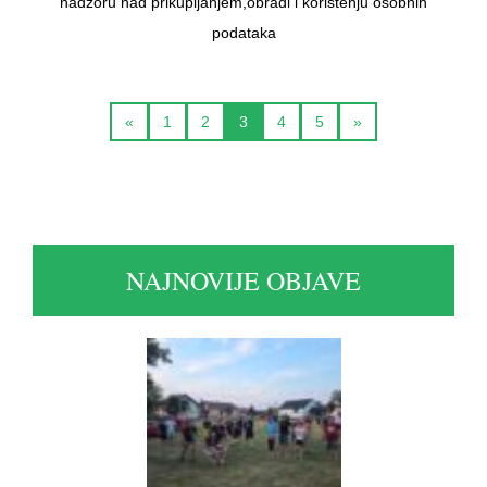
nadzoru nad prikupljanjem,obradi i korištenju osobnih
podataka
«
1
2
3
4
5
»
NAJNOVIJE OBJAVE