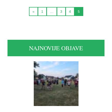
«
1
…
3
4
5
NAJNOVIJE OBJAVE