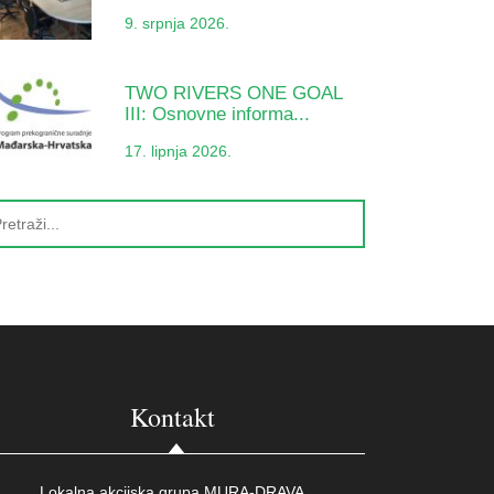
9. srpnja 2026.
TWO RIVERS ONE GOAL
III: Osnovne informa...
17. lipnja 2026.
Kontakt
Lokalna akcijska grupa MURA-DRAVA