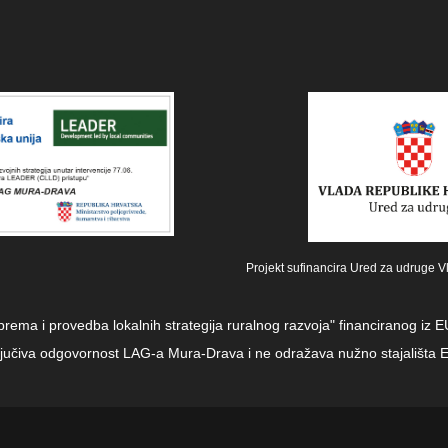
Projekt sufinancira Ured za udruge V
iprema i provedba lokalnih strategija ruralnog razvoja" financiranog i
sključiva odgovornost LAG-a Mura-Drava i ne odražava nužno stajališta E