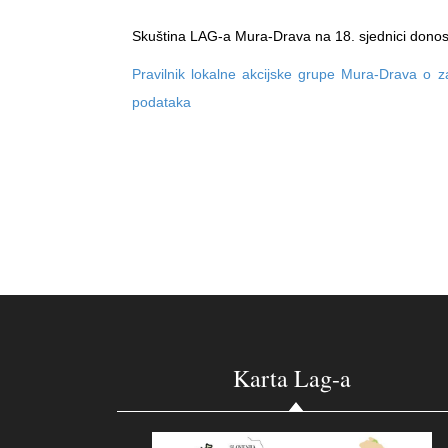
Skuština LAG-a Mura-Drava na 18. sjednici donos
Pravilnik lokalne akcijske grupe Mura-Drava o za
podataka
Karta Lag-a