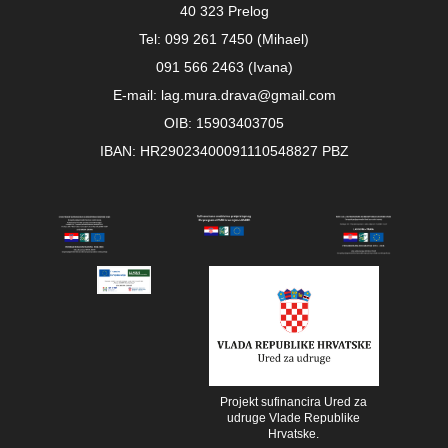
40 323 Prelog
Tel: 099 261 7450 (Mihael)
091 566 2463 (Ivana)
E-mail: lag.mura.drava@gmail.com
OIB: 15903403705
IBAN: HR29023400091110548827 PBZ
Projekt sufinancira Ured za
udruge Vlade Republike
Hrvatske.