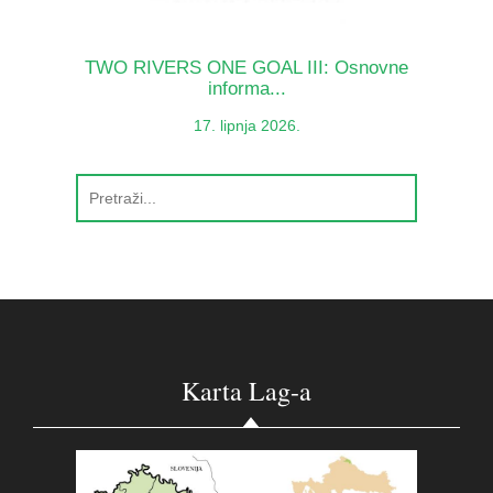
TWO RIVERS ONE GOAL III: Osnovne
informa...
17. lipnja 2026.
Karta Lag-a