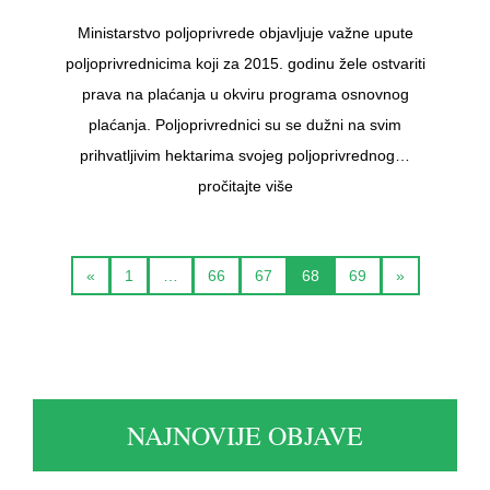
Ministarstvo poljoprivrede objavljuje važne upute
poljoprivrednicima koji za 2015. godinu žele ostvariti
prava na plaćanja u okviru programa osnovnog
plaćanja. Poljoprivrednici su se dužni na svim
prihvatljivim hektarima svojeg poljoprivrednog…
pročitajte više
«
1
…
66
67
68
69
»
NAJNOVIJE OBJAVE