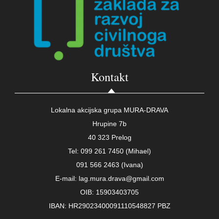
Kontakt
Lokalna akcijska grupa MURA-DRAVA
Hrupine 7b
40 323 Prelog
Tel: 099 261 7450 (Mihael)
091 566 2463 (Ivana)
E-mail: lag.mura.drava@gmail.com
OIB: 15903403705
IBAN: HR29023400091110548827 PBZ