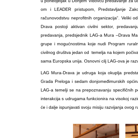
u ponedjeljak u Donjem Vidovcu predavanje za u
om i LEADER pristupom, Predstavljanje Zak
računovodstvu neprofitnih organizacija“. Veliki 
Drava postoji aktivan civilni sektor, predav
predavanja, predsjednik LAG-a Mura –Drava Mari
grupe i mogućnostima koje nudi Program ruralnog
civilnog društva jedan od temelja na kojem počiv
sama Europska unija. Osnovni cilj LAG-ova je razv
LAG Mura-Drava je udruga koja okuplja predstav
Grada Preloga i sedam donjomeđimurskih općina,
LAG-a temelji se na prepoznavanju specifičnih 
interakcija s udrugama funkcionira na visokoj razi
će i dalje ispunjavati svoju misiju razvijanja ovog 