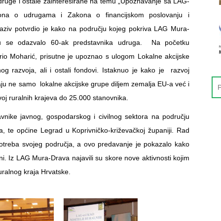
druge i ostale zainteresirane na temu „Upoznavanje sa LAG-
ona o udrugama i Zakona o financijskom poslovanju i
odaziv potvrdio je kako na području kojeg pokriva LAG Mura-
anju se odazvalo 60-ak predstavnika udruga. Na početku
o Moharić, prisutne je upoznao s ulogom Lokalne akcijske
 razvoja, ali i ostali fondovi. Istaknuo je kako je razvoj
aju ne samo lokalne akcijske grupe diljem zemalja EU-a već i
oj ruralnih krajeva do 25.000 stanovnika.
nike javnog, gospodarskog i civilnog sektora na području
 te općine Legrad u Koprivničko-križevačkoj županiji. Rad
potreba svojeg područja, a ovo predavanje je pokazalo kako
ni. Iz LAG Mura-Drava najavili su skore nove aktivnosti kojim
ruralnog kraja Hrvatske.