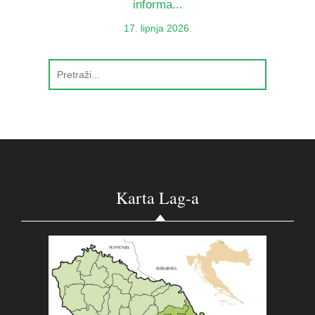
informa...
17. lipnja 2026.
Karta Lag-a