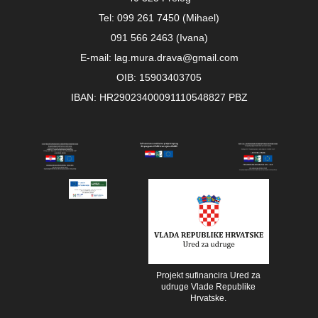
Tel: 099 261 7450 (Mihael)
091 566 2463 (Ivana)
E-mail: lag.mura.drava@gmail.com
OIB: 15903403705
IBAN: HR29023400091110548827 PBZ
Projekt sufinancira Ured za
udruge Vlade Republike
Hrvatske.