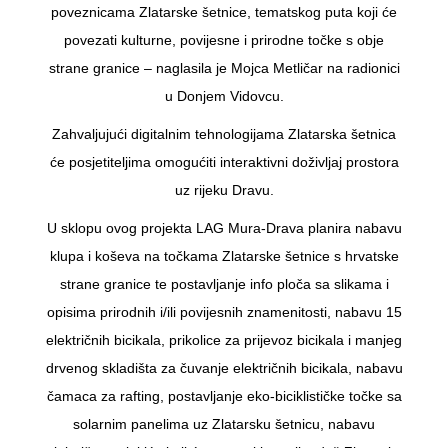
poveznicama Zlatarske šetnice, tematskog puta koji će
povezati kulturne, povijesne i prirodne točke s obje
strane granice – naglasila je Mojca Metličar na radionici
u Donjem Vidovcu.
Zahvaljujući digitalnim tehnologijama Zlatarska šetnica
će posjetiteljima omogućiti interaktivni doživljaj prostora
uz rijeku Dravu.
U sklopu ovog projekta LAG Mura-Drava planira nabavu
klupa i koševa na točkama Zlatarske šetnice s hrvatske
strane granice te postavljanje info ploča sa slikama i
opisima prirodnih i/ili povijesnih znamenitosti, nabavu 15
električnih bicikala, prikolice za prijevoz bicikala i manjeg
drvenog skladišta za čuvanje električnih bicikala, nabavu
čamaca za rafting, postavljanje eko-biciklističke točke sa
solarnim panelima uz Zlatarsku šetnicu, nabavu