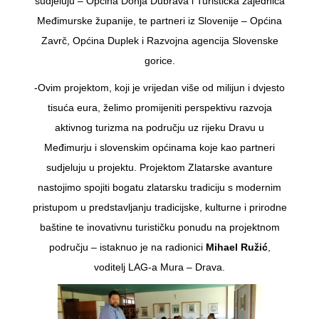
sudjeluju – Općina Donja Dubrava i Turistička zajednica
Međimurske županije, te partneri iz Slovenije – Općina
Zavrč, Općina Duplek i Razvojna agencija Slovenske
gorice.
-Ovim projektom, koji je vrijedan više od milijun i dvjesto
tisuća eura, želimo promijeniti perspektivu razvoja
aktivnog turizma na području uz rijeku Dravu u
Međimurju i slovenskim općinama koje kao partneri
sudjeluju u projektu. Projektom Zlatarske avanture
nastojimo spojiti bogatu zlatarsku tradiciju s modernim
pristupom u predstavljanju tradicijske, kulturne i prirodne
baštine te inovativnu turističku ponudu na projektnom
području – istaknuo je na radionici
Mihael Ružić
,
voditelj LAG-a Mura – Drava.