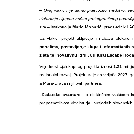
– Ovaj vlakić nije samo prijevozno sredstvo, već
zlatarenja i ljepote našeg prekograničnog područja.
sve
– istaknuo je
Mario Moharić
, predsjednik LA
Uz vlakić, projekt uključuje i nabavu električni
panelima, postavljanje klupa i informativnih p
zlata te inovativnu igru „Cultural Escape Room
Vrijednost cjelokupnog projekta iznosi
1,21 milij
regionalni razvoj. Projekt traje do veljače 2027. g
a Mura-Drava i njihovih partnera.
„Zlatarske avanture“
, s električnim vlakićem 
prepoznatljivost Međimurja i susjednih slovenskih