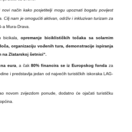
 novi način kako posjetitelji mogu upoznati bogatu povijest
 Cilj nam je omogućiti aktivan, održiv i inkluzivan turizam za
G-a Mura-Drava.
h bicikala,
opremanje biciklističkih točaka sa solarnim
loča, organizaciju vođenih tura, demonstracije ispiranja
 na Zlatarskoj šetnici“.
una eura
, a čak
80% financira se iz Europskog fonda
za
odine i predstavlja jedan od najvećih turističkih iskoraka LAG-
kao novom zvijezdom ponude, dodatno će ojačati turističku
 općina.