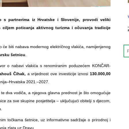
 s partnerima iz Hrvatske i Slovenije, provodi veliki
 ciljem poticanja aktivnog turizma i očuvanja tradicije
o će biti nabava modernog električnog vlakića, namijenjenog
arsku šetnicu
.
govor o nabavi vlakića s renomiranim poduzećem KONČAR-
ahouš Čihak,
a vrijednost ove investicije iznosi
130.000,00
venija–Hrvatska 2021.–2027.
 te dva vodiča, a njegova glavna prednost je što omogućuje
ice za sve skupine posjetitelja – uključujući obitelji s djecom,
u.
nim točkama šetnice, uz informativne sadržaje o prirodnoj i
ranja zlata uz Dravu.