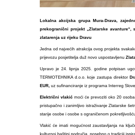
Lokalna akcijska grupa Mura-Drava, zajedno
prekogranični projekt „Zlatarske avanture“, s
zlatarenja uz rijeku Dravu
Jedna od najvećih atrakcija ovog projekta svakak
prijevozu posjetitelja duž novo uspostavljenu
Zlat
Upravo je 24. lipnja 2025. godine potpisan u
TERMOTEHNIKA d.o.o. koje zastupa direktor
Dr
EUR,
uz sufinanciranje iz programa Interreg Slo
Električni vlakić
moći će prevoziti oko 20 osoba
pristupačno i zanimljivo istraživanje Zlatarske šetn
starije osobe i osobe s ograničenom pokretljivošć
Vlakić će imati mogućnost zaustavljanja na ključ
kulturnoj baštini područja, posebno o tradiciji ispi