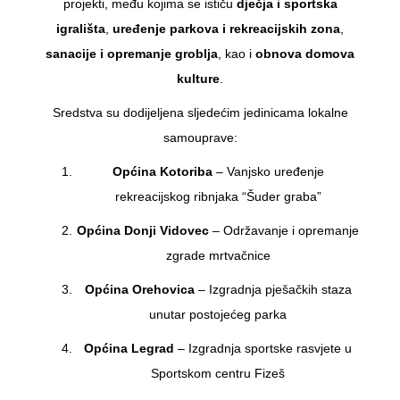
projekti, među kojima se ističu
dječja i sportska
igrališta
,
uređenje parkova i rekreacijskih zona
,
sanacije i opremanje groblja
, kao i
obnova domova
kulture
.
Sredstva su dodijeljena sljedećim jedinicama lokalne
samouprave:
Općina Kotoriba
– Vanjsko uređenje
rekreacijskog ribnjaka “Šuder graba”
Općina Donji Vidovec
– Održavanje i opremanje
zgrade mrtvačnice
Općina Orehovica
– Izgradnja pješačkih staza
unutar postojećeg parka
Općina Legrad
– Izgradnja sportske rasvjete u
Sportskom centru Fizeš