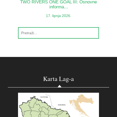
TWO RIVERS ONE GOAL III: Osnovne
informa...
17. lipnja 2026.
Karta Lag-a