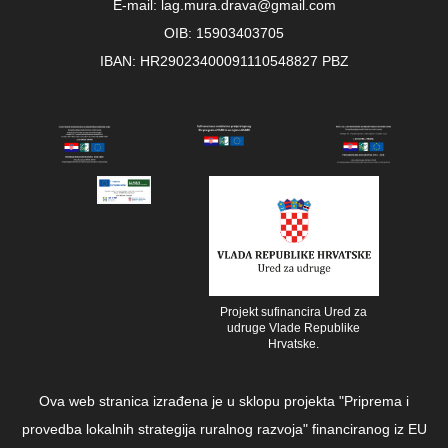
E-mail: lag.mura.drava@gmail.com
OIB: 15903403705
IBAN: HR29023400091110548827 PBZ
Projekt sufinancira Ured za
udruge Vlade Republike
Hrvatske.
Ova web stranica izrađena je u sklopu projekta "Priprema i
provedba lokalnih strategija ruralnog razvoja" financiranog iz EU