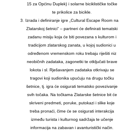
15 za Općinu Duplek) i solarne biciklističke točke
te prikolice za bicikle.
Izrada i definiranje igre „Cultural Escape Room na
Zlatarskoj šetnici“ – partneri će definirati tematski
zadanu misiju koja će biti povezana s kulturom i
tradicijom zlatarskog zanata, u kojoj sudionici u
određenom vremenskom roku trebaju riješiti niz
neobičnih zadataka, zagonetki te otključati brave
lokota i sl. Rješavanjem zadataka otkrivaju se
tragovi koji sudionika upućuju na drugu točku
šetnice, tj. igra će osigurati tematsko povezivanje
svih točaka. Na točkama Zlatarske šetnice bit će
skriveni predmeti, poruke, putokazi i slike koje
treba pronaći, čime će se osigurati interakcija
između turista i kulturnog sadržaja te učenje
informacija na zabavan i avanturistički način.