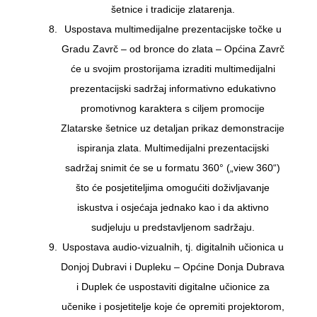
šetnice i tradicije zlatarenja.
Uspostava multimedijalne prezentacijske točke u
Gradu Zavrč – od bronce do zlata – Općina Zavrč
će u svojim prostorijama izraditi multimedijalni
prezentacijski sadržaj informativno edukativno
promotivnog karaktera s ciljem promocije
Zlatarske šetnice uz detaljan prikaz demonstracije
ispiranja zlata. Multimedijalni prezentacijski
sadržaj snimit će se u formatu 360° („view 360“)
što će posjetiteljima omogućiti doživljavanje
iskustva i osjećaja jednako kao i da aktivno
sudjeluju u predstavljenom sadržaju.
Uspostava audio-vizualnih, tj. digitalnih učionica u
Donjoj Dubravi i Dupleku – Općine Donja Dubrava
i Duplek će uspostaviti digitalne učionice za
učenike i posjetitelje koje će opremiti projektorom,