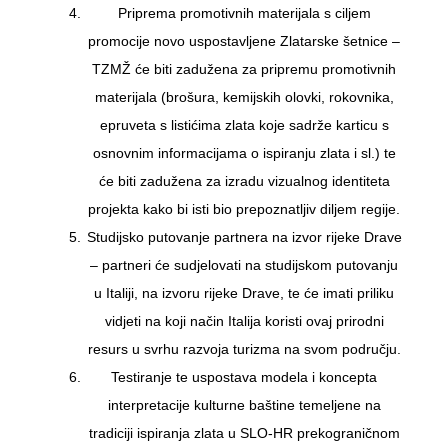
Priprema promotivnih materijala s ciljem
promocije novo uspostavljene Zlatarske šetnice –
TZMŽ će biti zadužena za pripremu promotivnih
materijala (brošura, kemijskih olovki, rokovnika,
epruveta s listićima zlata koje sadrže karticu s
osnovnim informacijama o ispiranju zlata i sl.) te
će biti zadužena za izradu vizualnog identiteta
projekta kako bi isti bio prepoznatljiv diljem regije.
Studijsko putovanje partnera na izvor rijeke Drave
– partneri će sudjelovati na studijskom putovanju
u Italiji, na izvoru rijeke Drave, te će imati priliku
vidjeti na koji način Italija koristi ovaj prirodni
resurs u svrhu razvoja turizma na svom području.
Testiranje te uspostava modela i koncepta
interpretacije kulturne baštine temeljene na
tradiciji ispiranja zlata u SLO-HR prekograničnom