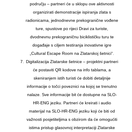
području – partneri će u sklopu ove aktivnosti
organizirati demonstracije ispiranja zlata s
radionicama, jednodnevne prekogranične vođene
ture, spustove po rijeci Dravi za turiste,
dvodnevnu prekograničnu biciklističku turu te
događaje s ciljem testiranja inovativne igre
„Cultural Escape Room na Zlatarskoj šetnici“.
Digitalizacija Zlatarske šetnice – projektni partneri
će postaviti QR kodove na info tablama, a
skeniranjem istih turisti će dobiti detaljnije
informacije o točci poveznici na kojoj se trenutno
nalaze. Sve informacije bit će dostupne na SLO-
HR-ENG jeziku. Partneri će kreirati i audio
materijal na SLO-HR-ENG jeziku koji će biti od
važnosti posjetiteljima s obzirom da će omogućiti
istima pristup glasovnoj interpretaciji Zlatarske