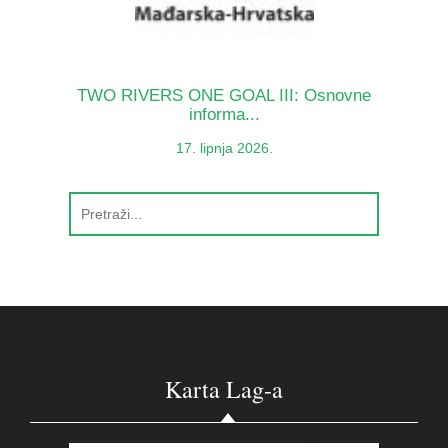
TWO RIVERS ONE GOAL III: Osnovne
informa...
17. lipnja 2026.
Karta Lag-a