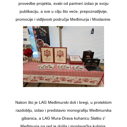
provedbe projekta, svaki od partneri izdao je svoju
publikaciju, a sve u cilju što veće, prepoznatljivije,
promocije i vidljivosti područja Međimurja i Moslavine.
Nakon što je LAG Međimurski doli i bregi, u proteklom
razdoblju, izdao i predstavio monografiju Međimurska
gibanica, a LAG Mura-Drava kuharicu Slatko z’
Međimurja na red je došla i moslavačka kuhinja.