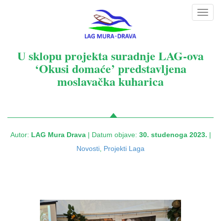
Toggl
navig
U sklopu projekta suradnje LAG-ova
‘Okusi domaće’ predstavljena
moslavačka kuharica
Autor:
LAG Mura Drava
| Datum objave:
30. studenoga 2023.
|
Novosti
,
Projekti Laga