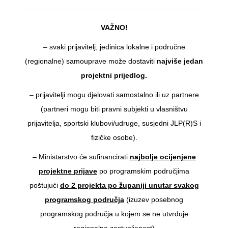
VAŽNO!
– svaki prijavitelj, jedinica lokalne i područne
(regionalne) samouprave može dostaviti
najviše jedan
projektni prijedlog.
– prijavitelji mogu djelovati samostalno ili uz partnere
(partneri mogu biti pravni subjekti u vlasništvu
prijavitelja, sportski klubovi/udruge, susjedni JLP(R)S i
fizičke osobe).
– Ministarstvo će sufinancirati
najbolje ocijenjene
projektne prijave
po programskim područjima
poštujući
do 2 projekta po županiji unutar svakog
programskog područja
(izuzev posebnog
programskog područja u kojem se ne utvrđuje