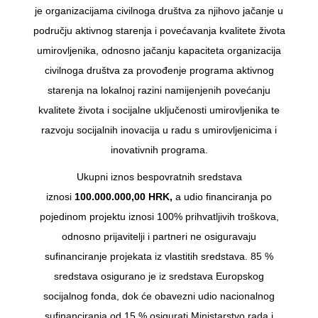
je organizacijama civilnoga društva za njihovo jačanje u
području aktivnog starenja i povećavanja kvalitete života
umirovljenika, odnosno jačanju kapaciteta organizacija
civilnoga društva za provođenje programa aktivnog
starenja na lokalnoj razini namijenjenih povećanju
kvalitete života i socijalne uključenosti umirovljenika te
razvoju socijalnih inovacija u radu s umirovljenicima i
inovativnih programa.
Ukupni iznos bespovratnih sredstava
iznosi
100.000.000,00 HRK,
a udio financiranja po
pojedinom projektu iznosi 100% prihvatljivih troškova,
odnosno prijavitelji i partneri ne osiguravaju
sufinanciranje projekata iz vlastitih sredstava. 85 %
sredstava osigurano je iz sredstava Europskog
socijalnog fonda, dok će obavezni udio nacionalnog
sufinanciranja od 15 % osigurati Ministarstvo rada i