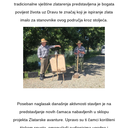
tradicionalne vještine zlatarenja predstavljena je bogata
povijest života uz Dravu te značaj koji je ispiranje zlata
imalo za stanovnike ovog područja kroz stoljeća.
Poseban naglasak današnje aktivnosti stavljen je na
predstavljanje novih čamaca nabavljenih u sklopu
projekta Zlatarske avanture. Upravo su ti čamci korišteni
tijekom spusta, omogućivši sudionicima ugodno i