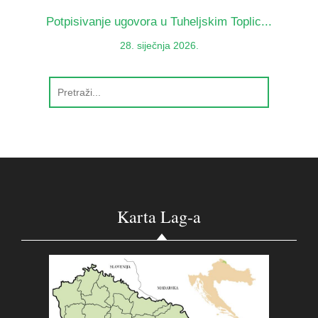
Potpisivanje ugovora u Tuheljskim Toplic...
28. siječnja 2026.
Karta Lag-a