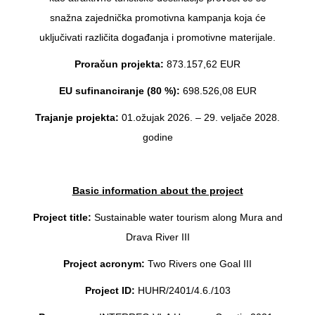
snažna zajednička promotivna kampanja koja će
uključivati različita događanja i promotivne materijale.
Proračun projekta:
873.157,62 EUR
EU sufinanciranje (80 %):
698.526,08 EUR
Trajanje projekta:
01.ožujak 2026. – 29. veljače 2028.
godine
Basic information about the project
Project title:
Sustainable water tourism along Mura and
Drava River III
Project acronym:
Two Rivers one Goal III
Project ID:
HUHR/2401/4.6./103