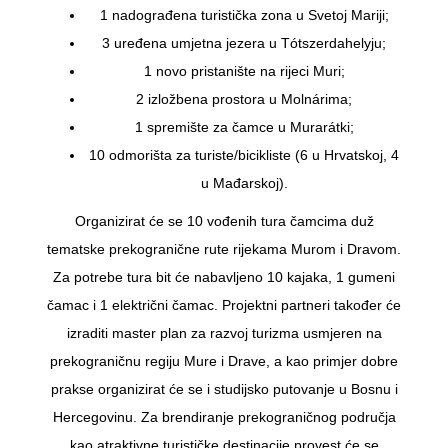
1 nadograđena turistička zona u Svetoj Mariji;
3 uređena umjetna jezera u Tótszerdahelyju;
1 novo pristanište na rijeci Muri;
2 izložbena prostora u Molnárima;
1 spremište za čamce u Murarátki;
10 odmorišta za turiste/bicikliste (6 u Hrvatskoj, 4
u Mađarskoj).
Organizirat će se 10 vođenih tura čamcima duž
tematske prekogranične rute rijekama Murom i Dravom.
Za potrebe tura bit će nabavljeno 10 kajaka, 1 gumeni
čamac i 1 električni čamac. Projektni partneri također će
izraditi master plan za razvoj turizma usmjeren na
prekograničnu regiju Mure i Drave, a kao primjer dobre
prakse organizirat će se i studijsko putovanje u Bosnu i
Hercegovinu. Za brendiranje prekograničnog područja
kao atraktivne turističke destinacije provest će se