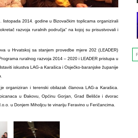
3. listopada 2014. godine u Bizovačkim toplicama organizirali
tač razvoja ruralnih područja“ na kojoj su prisustvovali i
G-ova u Hrvatskoj sa stanjem provedbe mjere 202 (LEADER)
rograma ruralnog razvoja 2014 – 2020 i LEADER pristupa u
dstaviti iskustva LAG-a Karašica i Osječko-baranjske županije
a.
je organiziran i terenski obilazak članova LAG-a Karašica.
 lipicanaca u Đakovu, Općinu Gorjan, Grad Belišće i dvorac
.o. u Donjem Miholjcu te vinariju Feravino u Feričancima.