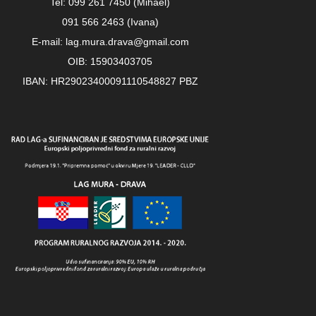
Tel: 099 261 7450 (Mihael)
091 566 2463 (Ivana)
E-mail: lag.mura.drava@gmail.com
OIB: 15903403705
IBAN: HR29023400091110548827 PBZ