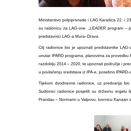
Ministarstvo poljoprivrede i LAG Karašica 22. i 2
su radionicu za LAG-ove „LEADER program – pokre
predstavnici LAG-a Mura–Drava.
Cilj radionice bio je upoznati predstavnike LA
unutar IPARD programa, planovima za provedbu P
razdoblju 2014 – 2020, te upoznati područje i pre
u povlačenju sredstava iz IPA-e, posebno IPARD-
Tijekom dvodnevne radionice, uz predvanja bio 
Sudionici radionice posjetili su državnu ergelu
Prandau – Normann u Valpovu, tvornicu Kanaan d.o