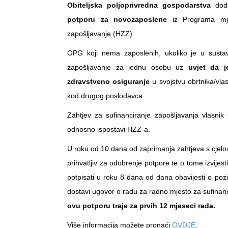
Obiteljska poljoprivredna gospodarstva
doda
potporu za novozaposlene
iz Programa mjer
zapošljavanje (HZZ).
OPG koji nema zaposlenih, ukoliko je u sustav
zapošljavanje za jednu osobu uz
uvjet da j
zdravstveno osiguranje
u svojstvu obrtnika/vla
kod drugog poslodavca.
Zahtjev za sufinanciranje zapošljavanja vlasni
odnosno ispostavi HZZ-a.
U roku od 10 dana od zaprimanja zahtjeva s cjelo
prihvatljiv za odobrenje potpore te o tome izvijes
potpisati u roku 8 dana od dana obavijesti o pozi
dostavi ugovor o radu za radno mjesto za sufina
ovu potporu traje za prvih 12 mjeseci rada.
Više informacija možete pronaći
OVDJE
.