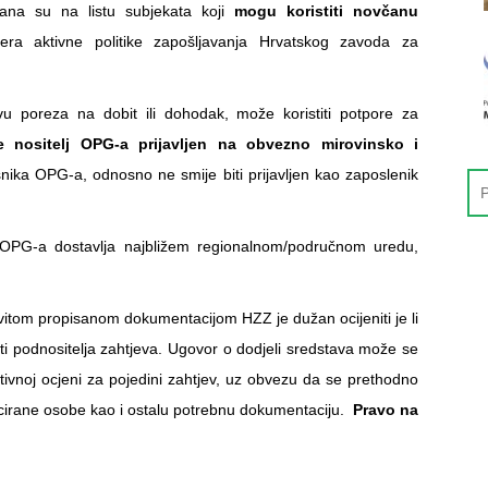
na su na listu subjekata koji
mogu
koristiti novčanu
a aktivne politike zapošljavanja Hrvatskog zavoda za
u poreza na dobit ili dohodak, može koristiti potpore za
e nositelj OPG-a prijavljen na obvezno mirovinsko i
snika OPG-a, odnosno ne smije biti prijavljen kao zaposlenik
k OPG-a dostavlja najbližem regionalnom/područnom uredu,
vitom propisanom dokumentacijom HZZ je dužan ocijeniti je li
titi podnositelja zahtjeva. Ugovor o dodjeli sredstava može se
tivnoj ocjeni za pojedini zahtjev, uz obvezu da se prethodno
ncirane osobe kao i ostalu potrebnu dokumentaciju.
Pravo na