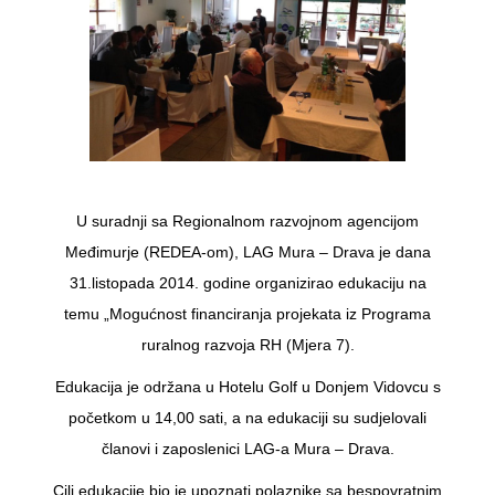
U suradnji sa Regionalnom razvojnom agencijom
Međimurje (REDEA-om), LAG Mura – Drava je dana
31.listopada 2014. godine organizirao edukaciju na
temu „Mogućnost financiranja projekata iz Programa
ruralnog razvoja RH (Mjera 7).
Edukacija je održana u Hotelu Golf u Donjem Vidovcu s
početkom u 14,00 sati, a na edukaciji su sudjelovali
članovi i zaposlenici LAG-a Mura – Drava.
Cilj edukacije bio je upoznati polaznike sa bespovratnim