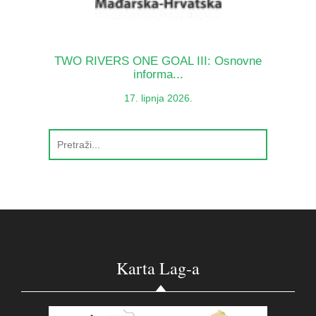
TWO RIVERS ONE GOAL III: Osnovne
informa...
17. lipnja 2026.
Karta Lag-a