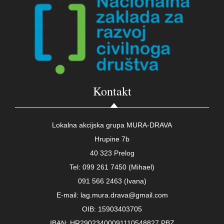
Kontakt
Lokalna akcijska grupa MURA-DRAVA
Hrupine 7b
40 323 Prelog
Tel: 099 261 7450 (Mihael)
091 566 2463 (Ivana)
E-mail: lag.mura.drava@gmail.com
OIB: 15903403705
IBAN: HR29023400091110548827 PBZ