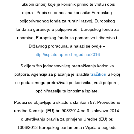
i ukupni iznos) koje je korisnik primio te vrstu i opis
mjera. Popis se odnosi na korisnike Europskog
poljoprivrednog fonda za ruralni razvoj, Europskog
fonda za garancije u poljoprivredi, Europskog fonda za
ribarstvo, Europskog fonda za pomorstvo i ribarstvo i
Državnog proračuna, a nalazi se ovdje –
http://isplate.apprrr.hr/godina/2016
S ciljem što jednostavnijeg pretraživanja korisnika
potpora, Agencija za plaćanja je izradila
tražilicu
u kojoj
se podaci mogu pretraživati po korisniku, vrsti potpore,
općini/naselju te iznosima isplate.
Podaci se objavljuju u skladu s člankom 57. Provedbene
uredbe Komisije (EU) br. 908/2014 od 6. kolovoza 2014.
o utvrđivanju pravila za primjenu Uredbe (EU) br.
1306/2013 Europskog parlamenta i Vijeća u pogledu