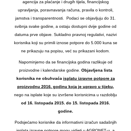
agencija za plaćanje i drugih tijela, financijskog
upravljanja, poravnavanja računa, pravila o kontroli,
jamstva i transparentnosti. Podaci se objavljuju do 31.
svibnja svake godine, a ostaju dostupni dvije godine od
datuma prve objave. Sukladno pravnoj regulativi, nazivi
korisnika koji su primili iznose potpore do 5.000 kuna se
ne prikazuju na popisu, već su prikazani kodom.
Napominjemo da se financijska godina razlikuje od
proizvodne i kalendarske godine.
Objavljena lista
korisnika ne obuhvaća
isplatu izravne potpore za
proizvodnu 2016. godinu koja je upravo u tijeku
,
nego na isplate koje su izvršene korisnicima u razdoblju
od 16. listopada 2015. do 15. listopada 2016.
godine.
Podsjećamo korisnike da informativni izračun sadašnjih
isplata izravne potpore mogu vidjeti u AGRONET-u, a