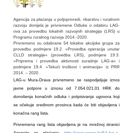
Agencija za plaćanja u poljoprivredi, ribarstvu i ruralnom
razvoju donijela je privremene Odluke o odabiru LAG-
ova za provedbu lokalnih razvojnih strategija (LRS) u
Programu ruralnog razvoja 2014.-2020.
Privremeno su odabrane 54 lokalne akcijske grupa za
provedbu podmjere 19.2. »Provedba operacija unutar
CLLD strategije« (provedba LRS), podmjere 19.3.
»Priprema i provedba aktivnosti suradnje LAG-a« i
podmjere 19.4. »Tekući troškovi i animacija« iz PRR
2014. – 2020.
LAG-u Mura-Drava privremeno se raspodjeljuje iznos
javne potpore u iznosu od 7.054.021,01 HRK do
donošenja konačnih odluka i potpisivanja ugovora koji
se očekuje sredinom prosinca kada će biti objavljena i
konačna rang lista.
Privremena rang lista objavljena je na mrežnoj stranici
Agencije za plaćanja:
http://www.apprrr.hr/54-lag-a-