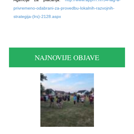
privremeno-odabrani-za-provedb
u-lokalnih-razvojnih-
strategij
a-(lrs)-2128.aspx
NAJNOVIJE OBJAVE