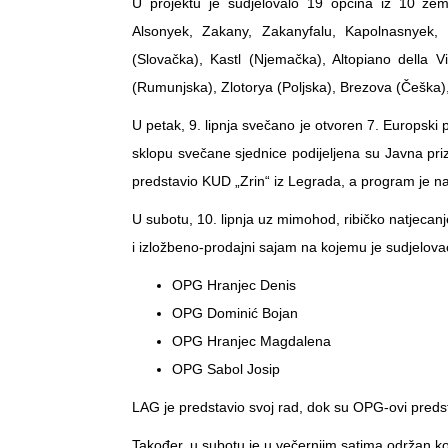
U projektu je sudjelovalo 19 općina iz 10 zema
Alsonyek, Zakany, Zakanyfalu, Kapolnasnyek, 
(Slovačka), Kastl (Njemačka), Altopiano della Vi
(Rumunjska), Zlotorya (Poljska), Brezova (Češka), 
U petak, 9. lipnja svečano je otvoren 7. Europski 
sklopu svečane sjednice podijeljena su Javna pri
predstavio KUD „Zrin“ iz Legrada, a program je nas
U subotu, 10. lipnja uz mimohod, ribičko natjecanje
i izložbeno-prodajni sajam na kojemu je sudjelov
OPG Hranjec Denis
OPG Dominić Bojan
OPG Hranjec Magdalena
OPG Sabol Josip
LAG je predstavio svoj rad, dok su OPG-ovi predsta
Također, u subotu je u večernjim satima održan k