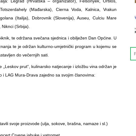
lja: Legrad (Hrvatska – organizator), Felsonyek, Ortilos,
Totszerdahely (Mađarska), Cierna Voda, Kalnica, Vrakun
golana (Italija), Dobrovnik (Slovenija), Auseu, Culciu Mare
Niknci (Srbija).
piknik, te održana svečana sjednica i obilježen Dan Općine. U
znanja te je održan kulturno-umjetnički program u kojemu se
tavljen do večernjih sati.
 „Leskov prut“, kulinarsko natjecanje i izložbu vina održan je
ao i LAG Mura-Drava zajedno sa svojim članovima:
vili svoje proizvode (ulja, sokove, brašna, namaze i sl.)
oncert Crvene jabuke i vatromet.