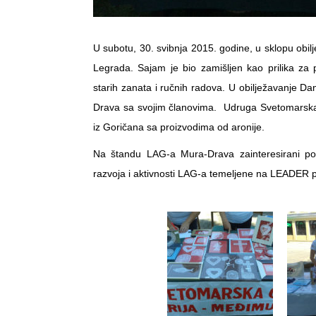
U subotu, 30. svibnja 2015. godine, u sklopu obi
Legrada. Sajam je bio zamišljen kao prilika za
starih zanata i ručnih radova. U obilježavanje Da
Drava sa svojim članovima. Udruga Svetomarska 
iz Goričana sa proizvodima od aronije.
Na štandu LAG-a Mura-Drava zainteresirani posj
razvoja i aktivnosti LAG-a temeljene na LEADER p