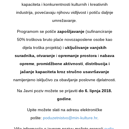
kapaciteta i konkurentnosti kulturnih i kreativnih
industrija, povećavaju njihovu vidljivost i potiču daljnje
umrežavanje.
Programom se potiče
zapošljavanje
(sufinanciranje
50% troškova bruto plaće novozaposlene osobe kao
dijela troška projekta) i
uključivanje vanjskih
suradnika, otvaranje
i
opremanje prostora
i
nabava
opreme
,
promidžbene aktivnosti
,
distribucija i
jačanje kapaciteta kroz stručno usavršavanje
namijenjeno isključivo za obavljanje poslovne djelatnosti.
Na Javni poziv možete se prijaviti
do 6. lipnja 2018.
godine
.
Upite možete slati na adresu elektroničke
pošte:
poduzetnistvo@min-kulture.hr
.
Više informacija o javnom pozivu možete pronaći
ovdje.