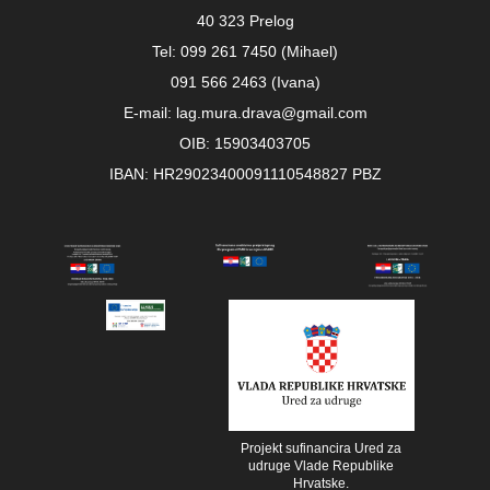
40 323 Prelog
Tel: 099 261 7450 (Mihael)
091 566 2463 (Ivana)
E-mail: lag.mura.drava@gmail.com
OIB: 15903403705
IBAN: HR29023400091110548827 PBZ
Projekt sufinancira Ured za
udruge Vlade Republike
Hrvatske.