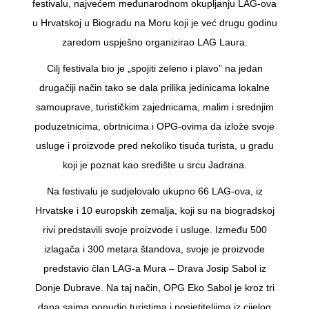
festivalu, najvećem međunarodnom okupljanju LAG-ova
u Hrvatskoj u Biogradu na Moru koji je već drugu godinu
zaredom uspješno organizirao LAG Laura.
Cilj festivala bio je „spojiti zeleno i plavo” na jedan
drugačiji način tako se dala prilika jedinicama lokalne
samouprave, turističkim zajednicama, malim i srednjim
poduzetnicima, obrtnicima i OPG-ovima da izlože svoje
usluge i proizvode pred nekoliko tisuća turista, u gradu
koji je poznat kao središte u srcu Jadrana.
Na festivalu je sudjelovalo ukupno 66 LAG-ova, iz
Hrvatske i 10 europskih zemalja, koji su na biogradskoj
rivi predstavili svoje proizvode i usluge. Između 500
izlagača i 300 metara štandova, svoje je proizvode
predstavio član LAG-a Mura – Drava Josip Sabol iz
Donje Dubrave. Na taj način, OPG Eko Sabol je kroz tri
dana sajma ponudio turistima i posjetiteljima iz cijelog