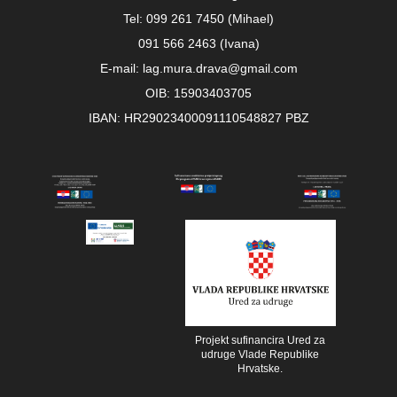
Tel: 099 261 7450 (Mihael)
091 566 2463 (Ivana)
E-mail: lag.mura.drava@gmail.com
OIB: 15903403705
IBAN: HR29023400091110548827 PBZ
Projekt sufinancira Ured za
udruge Vlade Republike
Hrvatske.