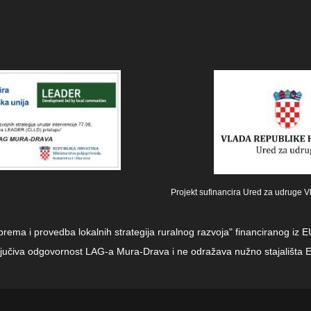
Projekt sufinancira Ured za udruge V
iprema i provedba lokalnih strategija ruralnog razvoja" financiranog i
sključiva odgovornost LAG-a Mura-Drava i ne odražava nužno stajališta E