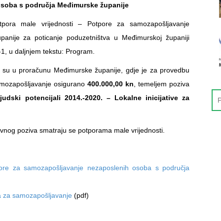
osoba s područja Međimurske županije
tpora male vrijednosti – Potpore za samozapošljavanje
anije za poticanje poduzetništva u Međimurskoj županiji
 u daljnjem tekstu: Program.
su u proračunu Međimurske županije, gdje je za provedbu
amozapošljavanje osigurano
400.000,00 kn
, temeljem poziva
udski potencijali 2014.-2020. – Lokalne inicijative za
avnog poziva smatraju se potporama male vrijednosti.
pore za samozapošljavanje nezaposlenih osoba s područja
ra za samozapošljavanje
(pdf)