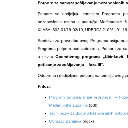
Potpore za samozapošljavanje nezaposlenih 
Potpore se dodjeljuju temeljem Programa po
nezaposlenih osoba s područja Međimurske žup
KLASA: 302-01/19-02/10, URBROJ:2109/1-01-19-1,
Sredstva za provedbu ovog Programa osigurana 
Programa potpora poduzetnicima, Potpore za s
u okviru
Operativnog programa „Učinkoviti lj
poticanje zapošljavanja – faza III“.
Odobrene i dodijeljene potpore na temelju ovog j
Prilozi
:
Program potpora male vrijednosti – Pot
Međimurske županije
(pdf)
Javni poziv za dodjelu bespovratnih potpo
Obrazac Zahtjeva
(docx)