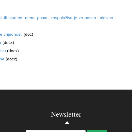
k ili student, nema posao, raspoloživa je za posao i aktivno
e vrijednosti
(doc)
ma
(docx)
stvu
(docx)
rhe
(docx)
Newsletter