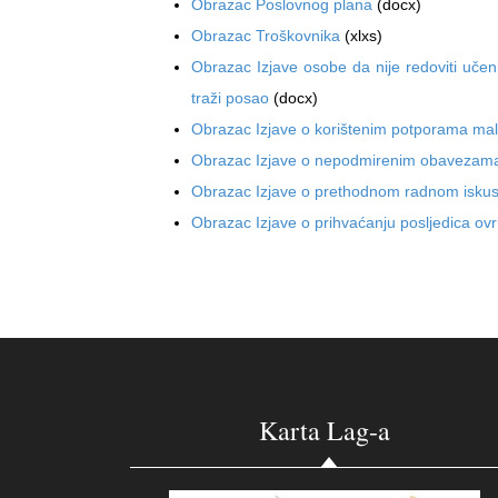
Obrazac Poslovnog plana
(docx)
Obrazac Troškovnika
(xlxs)
Obrazac Izjave osobe da nije redoviti učeni
traži posao
(docx)
Obrazac Izjave o korištenim potporama mal
Obrazac Izjave o nepodmirenim obaveza
Obrazac Izjave o prethodnom radnom isku
Obrazac Izjave o prihvaćanju posljedica ov
Karta Lag-a