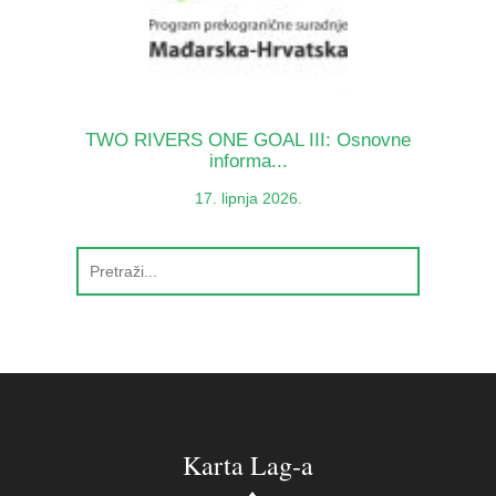
TWO RIVERS ONE GOAL III: Osnovne
informa...
17. lipnja 2026.
Karta Lag-a