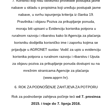
7. Korisnici koji nisu obveznici provedbe postupka javne
nabave u skladu s propisima koji uređuju postupak javne
nabave, u svrhu ispunjenja kriterija iz članka 19.
Pravilnika i objavu Poziva za prikupljanje ponuda,
moraju biti upisani u Evidenciju korisnika potpora u
ruralnom razvoju i ribarstvu kako bi Agencija za plaćanja
korisniku dodijelila korisničko ime i zaporku kojima se
prijavljuje u AGRONET sustav. Vodič za upis u evidenciju
korisnika potpora u ruralnom razvoju i ribarstvu i Uputa
za objavu poziva za prikupljanje ponuda dostupni su na
mrežnim stranicama Agencije za plaćanja
(www.apprrr.hr).
6. ROK ZA PODNOŠENJE ZAHTJEVA ZA POTPORU
Rok za podnošenje zahtjeva počinje teći
od 7. prosinca
2015. i traje do 7. lipnja 2016.