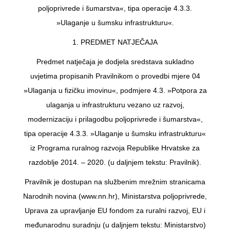
poljoprivrede i šumarstva«, tipa operacije 4.3.3.
»Ulaganje u šumsku infrastrukturu«.
1. PREDMET NATJEČAJA
Predmet natječaja je dodjela sredstava sukladno
uvjetima propisanih Pravilnikom o provedbi mjere 04
»Ulaganja u fizičku imovinu«, podmjere 4.3. »Potpora za
ulaganja u infrastrukturu vezano uz razvoj,
modernizaciju i prilagodbu poljoprivrede i šumarstva«,
tipa operacije 4.3.3. »Ulaganje u šumsku infrastrukturu«
iz Programa ruralnog razvoja Republike Hrvatske za
razdoblje 2014. – 2020. (u daljnjem tekstu: Pravilnik).
Pravilnik je dostupan na službenim mrežnim stranicama
Narodnih novina (www.nn.hr), Ministarstva poljoprivrede,
Uprava za upravljanje EU fondom za ruralni razvoj, EU i
međunarodnu suradnju (u daljnjem tekstu: Ministarstvo)