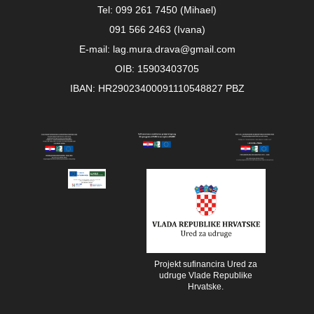
Tel: 099 261 7450 (Mihael)
091 566 2463 (Ivana)
E-mail: lag.mura.drava@gmail.com
OIB: 15903403705
IBAN: HR29023400091110548827 PBZ
Projekt sufinancira Ured za
udruge Vlade Republike
Hrvatske.