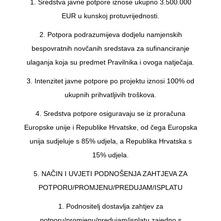
1. Sredstva javne potpore iznose ukupno 3.500.000
EUR u kunskoj protuvrijednosti.
2. Potpora podrazumijeva dodjelu namjenskih
bespovratnih novčanih sredstava za sufinanciranje
ulaganja koja su predmet Pravilnika i ovoga natječaja.
3. Intenzitet javne potpore po projektu iznosi 100% od
ukupnih prihvatljivih troškova.
4. Sredstva potpore osiguravaju se iz proračuna
Europske unije i Republike Hrvatske, od čega Europska
unija sudjeluje s 85% udjela, a Republika Hrvatska s
15% udjela.
5. NAČIN I UVJETI PODNOŠENJA ZAHTJEVA ZA
POTPORU/PROMJENU/PREDUJAM/ISPLATU
1. Podnositelj dostavlja zahtjev za
potporu/promjenu/predujam/isplatu zajedno s