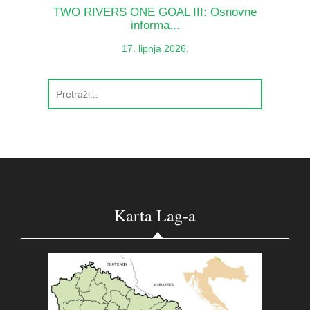
TWO RIVERS ONE GOAL III: Osnovne
informa...
17. lipnja 2026.
Karta Lag-a