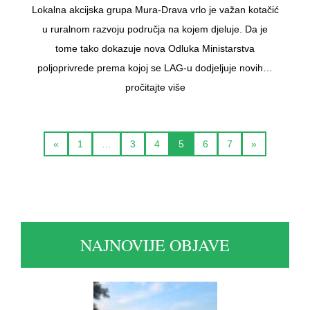
Lokalna akcijska grupa Mura-Drava vrlo je važan kotačić
u ruralnom razvoju područja na kojem djeluje. Da je
tome tako dokazuje nova Odluka Ministarstva
poljoprivrede prema kojoj se LAG-u dodjeljuje novih…
pročitajte više
«
1
…
3
4
5
6
7
»
NAJNOVIJE OBJAVE