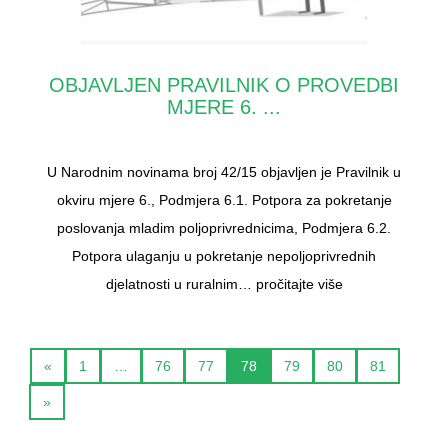
OBJAVLJEN PRAVILNIK O PROVEDBI
MJERE 6. ...
U Narodnim novinama broj 42/15 objavljen je Pravilnik u
okviru mjere 6., Podmjera 6.1. Potpora za pokretanje
poslovanja mladim poljoprivrednicima, Podmjera 6.2.
Potpora ulaganju u pokretanje nepoljoprivrednih
djelatnosti u ruralnim…
pročitajte više
«
1
…
76
77
78
79
80
81
»