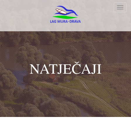
Toggl
navig
NATJEČAJI