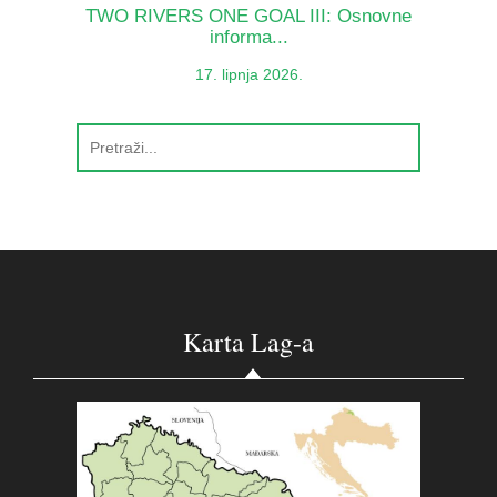
TWO RIVERS ONE GOAL III: Osnovne
informa...
17. lipnja 2026.
Karta Lag-a