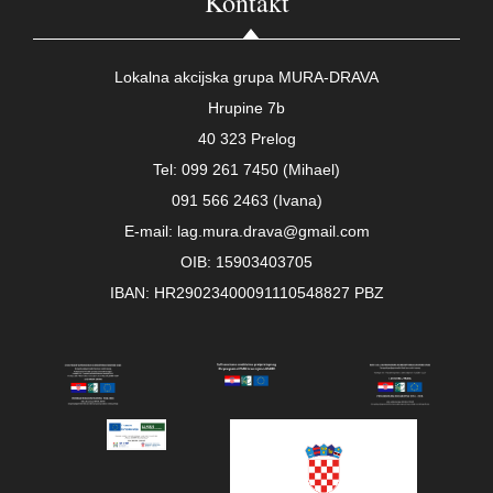
Kontakt
Lokalna akcijska grupa MURA-DRAVA
Hrupine 7b
40 323 Prelog
Tel: 099 261 7450 (Mihael)
091 566 2463 (Ivana)
E-mail: lag.mura.drava@gmail.com
OIB: 15903403705
IBAN: HR29023400091110548827 PBZ