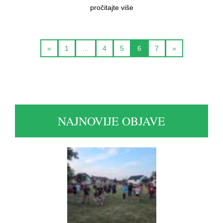
pročitajte više
«
1
…
4
5
6
7
»
NAJNOVIJE OBJAVE