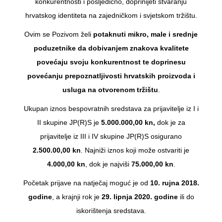
konkurentnosti i posljedično, doprinijeti stvaranju
hrvatskog identiteta na zajedničkom i svjetskom tržištu.
Ovim se Pozivom želi
potaknuti mikro, male i srednje
poduzetnike da dobivanjem znakova kvalitete
povećaju svoju konkurentnost te doprinesu
povećanju prepoznatljivosti hrvatskih proizvoda i
usluga na otvorenom tržištu
.
Ukupan iznos bespovratnih sredstava za prijavitelje iz I i
II skupine JP(R)S je
5.000.000,00 kn,
dok je za
prijavitelje iz III i IV skupine JP(R)S osigurano
2.500.00,00 kn
. Najniži iznos koji može ostvariti je
4.000,00 kn
, dok je najviši
75.000,00 kn
.
Početak prijave na natječaj moguć je od
10. rujna 2018.
godine
, a krajnji rok je
29. lipnja 2020. godine
ili do
iskorištenja sredstava.