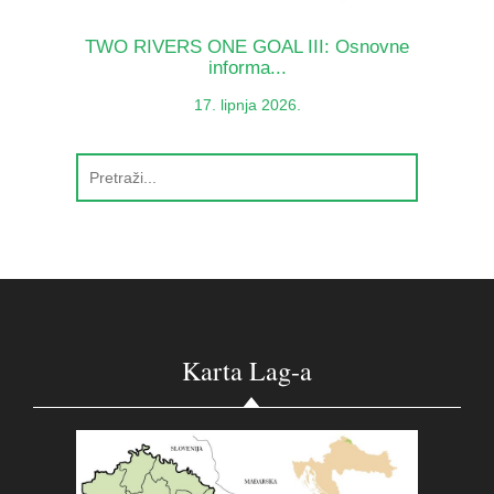
TWO RIVERS ONE GOAL III: Osnovne
informa...
17. lipnja 2026.
Karta Lag-a