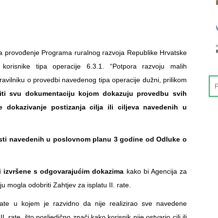
o za provođenje Programa ruralnog razvoja Republike Hrvatske
korisnike tipa operacije 6.3.1. “Potpora razvoju malih
avilniku o provedbi navedenog tipa operacije dužni, prilikom
iti svu dokumentaciju kojom dokazuju provedbu svih
dokazivanje postizanja cilja ili ciljeva navedenih u
nosti navedenih u poslovnom planu 3 godine od Odluke o
i izvršene s odgovarajućim dokazima
kako bi Agencija za
ju mogla odobriti Zahtjev za isplatu II. rate.
. rate u kojem je razvidno da nije realizirao sve navedene
. rate, što posljedično znači kako korisnik nije ostvario cilj ili