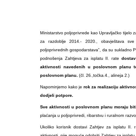
Ministarstvo poljoprivrede kao Upravljačko tijel
za razdoblje 2014.- 2020., obavještava sve 
poljoprivrednih gospodarstava”, da su sukladno Pr
podnošenja Zahtjeva za isplatu II. rate
dostav
aktivnosti navedenih u poslovnom planu te 
poslovnom planu.
(čl. 26.,točka.4., alineja 2.)
Napominjemo kako je
rok za realizaciju aktiv
dodjeli potpore.
Sve aktivnosti u poslovnom planu moraju bit
plaćanja u poljoprivredi, ribarstvu i ruralnom razvo
Ukoliko korisnik dostavi Zahtjev za isplatu II
aktivnosti, nije moguće odobriti Zahtjev za isplatu II