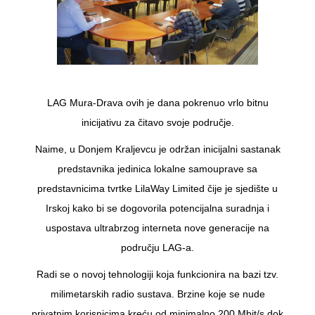
LAG Mura-Drava ovih je dana pokrenuo vrlo bitnu
inicijativu za čitavo svoje područje.
Naime, u Donjem Kraljevcu je održan inicijalni sastanak
predstavnika jedinica lokalne samouprave sa
predstavnicima tvrtke LilaWay Limited čije je sjedište u
Irskoj kako bi se dogovorila potencijalna suradnja i
uspostava ultrabrzog interneta nove generacije na
području LAG-a.
Radi se o novoj tehnologiji koja funkcionira na bazi tzv.
milimetarskih radio sustava. Brzine koje se nude
privatnim korisnicima kreću od minimalno 200 Mbit/s dok