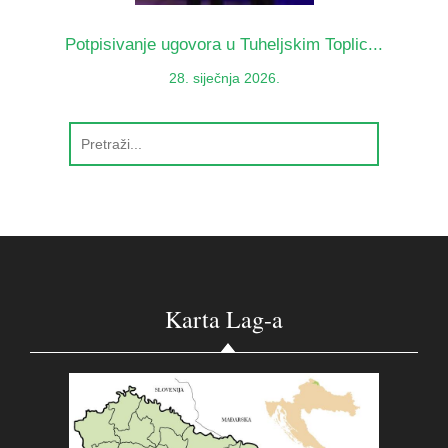
Potpisivanje ugovora u Tuheljskim Toplic...
28. siječnja 2026.
Karta Lag-a