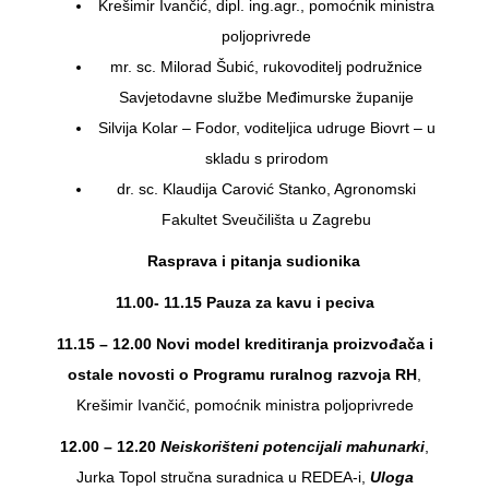
Krešimir Ivančić, dipl. ing.agr., pomoćnik ministra
poljoprivrede
mr. sc. Milorad Šubić, rukovoditelj podružnice
Savjetodavne službe Međimurske županije
Silvija Kolar – Fodor, voditeljica udruge Biovrt – u
skladu s prirodom
dr. sc. Klaudija Carović Stanko, Agronomski
Fakultet Sveučilišta u Zagrebu
Rasprava i pitanja sudionika
11.00- 11.15 Pauza za kavu i peciva
11.15 – 12.00 Novi model kreditiranja proizvođača i
ostale novosti o Programu ruralnog razvoja RH
,
Krešimir Ivančić, pomoćnik ministra poljoprivrede
12.00 – 12.20
Neiskorišteni potencijali mahunarki
,
Jurka Topol stručna suradnica u REDEA-i,
Uloga