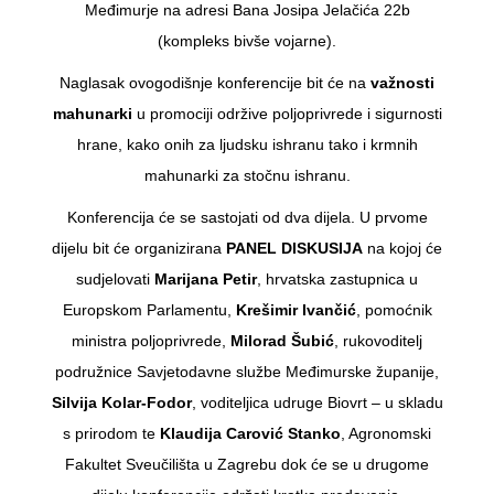
Međimurje na adresi Bana Josipa Jelačića 22b
(kompleks bivše vojarne).
Naglasak ovogodišnje konferencije bit će na
važnosti
mahunarki
u promociji održive poljoprivrede i sigurnosti
hrane, kako onih za ljudsku ishranu tako i krmnih
mahunarki za stočnu ishranu.
Konferencija će se sastojati od dva dijela. U prvome
dijelu bit će organizirana
PANEL DISKUSIJA
na kojoj će
sudjelovati
Marijana Petir
, hrvatska zastupnica u
Europskom Parlamentu,
Krešimir Ivančić
, pomoćnik
ministra poljoprivrede,
Milorad Šubić
, rukovoditelj
podružnice Savjetodavne službe Međimurske županije,
Silvija Kolar-Fodor
, voditeljica udruge Biovrt – u skladu
s prirodom te
Klaudija Carović Stanko
, Agronomski
Fakultet Sveučilišta u Zagrebu dok će se u drugome