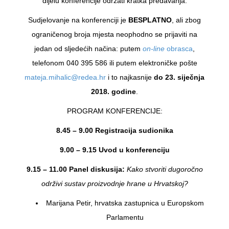
dijelu konferencije održati kratka predavanja.
Sudjelovanje na konferenciji je
BESPLATNO
, ali zbog
ograničenog broja mjesta neophodno se prijaviti na
jedan od sljedećih načina: putem
on-line
obrasca
,
telefonom 040 395 586 ili putem elektroničke pošte
mateja.mihalic@redea.hr
i to najkasnije
do 23. siječnja
2018. godine
.
PROGRAM KONFERENCIJE:
8.45 – 9.00 Registracija sudionika
9.00 – 9.15 Uvod u konferenciju
9.15 – 11.00
Panel diskusija:
Kako stvoriti dugoročno
održivi sustav proizvodnje hrane u Hrvatskoj?
Marijana Petir, hrvatska zastupnica u Europskom
Parlamentu