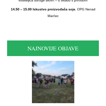
voditeljica udruge Biovrt – u skladu s prirodom
14.50 – 15.00 Iskustvo proizvođača soje
, OPG Nenad
Marčec
NAJNOVIJE OBJAVE