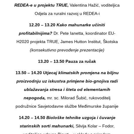
REDEA-e u projektu TRUE
,
Valentina Hažić, voditeljica
Odjela za ruralni razvoj u REDEA-i
12.20 – 13.20
Kako mahunarke učiniti
profitabilnijima?
Dr. Pete Ianetta, koordinator EU-
H2020 projekta TRUE, James Hutton Institut, Škotska
(konsekutivno prevođenje prezentacije)
13.20 – 13.50 Pauza za ručak
13.50 – 14.20
Utjecaj klimatskih promjena na biljnu
proizvodnju uz iskustva primjene bio-gnojiva radi
ublažavanja stresa i šteta od elementarnih
nepogoda,
mr. sc. Milorad Šubić, rukovoditelj
podružnice Savjetodavne službe Međimurske županije
14.20 – 14.50
Biološke tehnike uzgoja i čuvanje
starinskih sorti mahunarki,
Silvija Kolar – Fodor,