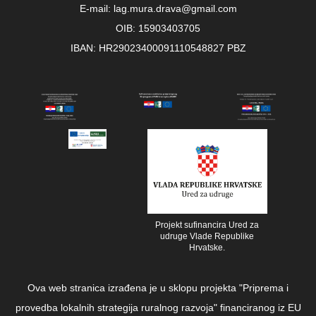
E-mail: lag.mura.drava@gmail.com
OIB: 15903403705
IBAN: HR29023400091110548827 PBZ
Projekt sufinancira Ured za
udruge Vlade Republike
Hrvatske.
Ova web stranica izrađena je u sklopu projekta "Priprema i
provedba lokalnih strategija ruralnog razvoja" financiranog iz EU