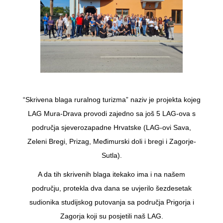
“Skrivena blaga ruralnog turizma” naziv je projekta kojeg
LAG Mura-Drava provodi zajedno sa još 5 LAG-ova s
područja sjeverozapadne Hrvatske (LAG-ovi Sava,
Zeleni Bregi, Prizag, Međimurski doli i bregi i Zagorje-
Sutla).
A da tih skrivenih blaga itekako ima i na našem
području, protekla dva dana se uvjerilo šezdesetak
sudionika studijskog putovanja sa područja Prigorja i
Zagorja koji su posjetili naš LAG.