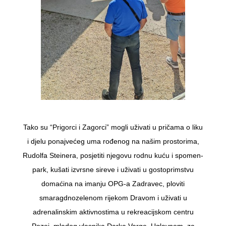
Tako su “Prigorci i Zagorci” mogli uživati u pričama o liku
i djelu ponajvećeg uma rođenog na našim prostorima,
Rudolfa Steinera, posjetiti njegovu rodnu kuću i spomen-
park, kušati izvrsne sireve i uživati u gostoprimstvu
domaćina na imanju OPG-a Zadravec, ploviti
smaragdnozelenom rijekom Dravom i uživati u
adrenalinskim aktivnostima u rekreacijskom centru
Pozoj, mladog vlasnika Darka Varge. Uglavnom, za