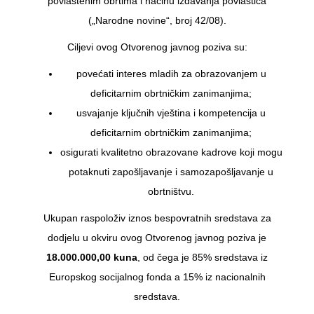
povlaštenim obrtima i načinu izdavanja povlastica
(„Narodne novine“, broj 42/08).
Ciljevi ovog Otvorenog javnog poziva su:
povećati interes mladih za obrazovanjem u
deficitarnim obrtničkim zanimanjima;
usvajanje ključnih vještina i kompetencija u
deficitarnim obrtničkim zanimanjima;
osigurati kvalitetno obrazovane kadrove koji mogu
potaknuti zapošljavanje i samozapošljavanje u
obrtništvu.
Ukupan raspoloživ iznos bespovratnih sredstava za
dodjelu u okviru ovog Otvorenog javnog poziva je
18.000.000,00 kuna
, od čega je 85% sredstava iz
Europskog socijalnog fonda a 15% iz nacionalnih
sredstava.