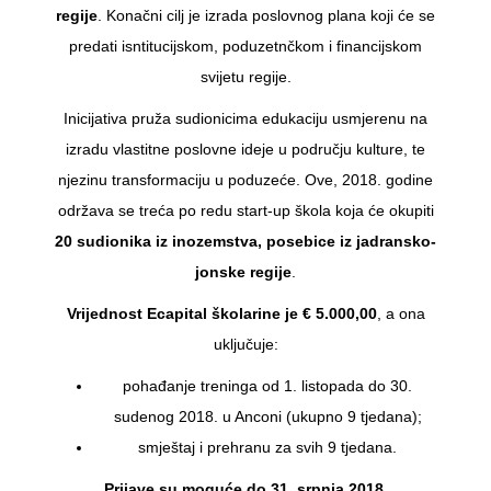
regije
. Konačni cilj je izrada poslovnog plana koji će se
predati isntitucijskom, poduzetnčkom i financijskom
svijetu regije.
Inicijativa pruža sudionicima edukaciju usmjerenu na
izradu vlastitne poslovne ideje u području kulture, te
njezinu transformaciju u poduzeće. Ove, 2018. godine
održava se treća po redu start-up škola koja će okupiti
20 sudionika iz inozemstva, posebice iz jadransko-
jonske regije
.
Vrijednost Ecapital školarine je € 5.000,00
, a ona
uključuje:
pohađanje treninga od 1. listopada do 30.
sudenog 2018. u Anconi (ukupno 9 tjedana);
smještaj i prehranu za svih 9 tjedana.
Prijave su moguće do 31. srpnja 2018.